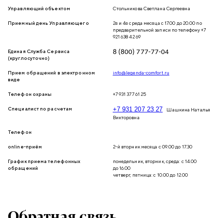
Управляющий объектом
Стольникова Светлана Сергеевна
Приемный день Управляющего
2я и 4я среда месяца с 17.00 до 20.00 по
предварительной записи по телефону
+7
921 638 42 69
Единая Служба Сервиса
8 (800) 777-77-04
(круглосуточно)
Прием обращений в электронном
info@legenda-comfort.ru
виде
Телефон охраны
+7 931 377 61 25
Специалист по расчетам
+7 931 207 23 27
Шашкина Наталья
Викторовна
Телефон
online-приём
2-й вторник месяца с 09.00 до 17.30
График приема телефонных
понедельник, вторник, среда: с 14.00
обращений
до 16.00
четверг, пятница: с 10.00 до 12.00
Обратная связь