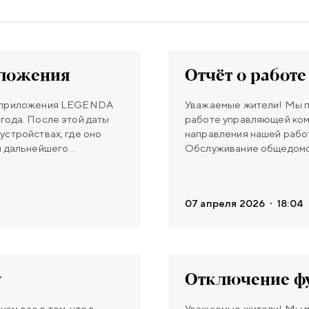
иложения
Отчёт о работе
го приложения LEGENDA
Уважаемые жители! Мы п
года. После этой даты
работе управляющей ком
устройствах, где оно
направления нашей рабо
я дальнейшего
Обслуживание общедомов
ленную версию LEGENDA
содержание мест общего 
 IOS Google
ЕСС и статистика обрабо
ожение потребуется
гарантийные работы под 
07 апреля 2026
18:04
готова помочь: - Через
жителями. • Отчет об и
ram: аккаунт @LH_mobile
управления МКД. Вы може
Мы обязательно
загружен на страницу ва
у
Отключение ф
Уважаемые жители! Мы п