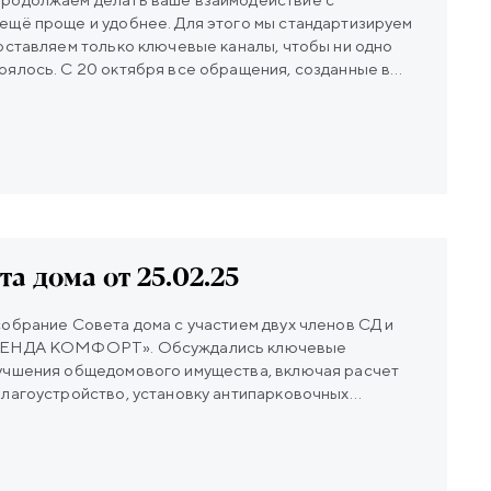
ещё проще и удобнее. Для этого мы стандартизируем
оставляем только ключевые каналы, чтобы ни одно
ялось. С 20 октября все обращения, созданные в
в КВАДО, будут приниматься исключительно через
озволит оптимизировать работу специалистов для
и ваших обращений. Для подачи письменных
жете воспользоваться следующими способами:
fo@legenda-comfort.ru Направить заявку в личном
ить офис УК лично По любым вопросам вы также
ную службу сервиса по тел. 8 (800) 777-77-04.
а дома от 25.02.25
обрание Совета дома с участием двух членов СД и
ЕГЕНДА КОМФОРТ». Обсуждались ключевые
учшения общедомового имущества, включая расчет
лагоустройство, установку антипарковочных
иантов детской или спортивной площадки на
ассмотрен вопрос размещения стола для настольного
ое время года. Особое внимание уделено
 систем: обсуждалась возможность замены вызывных