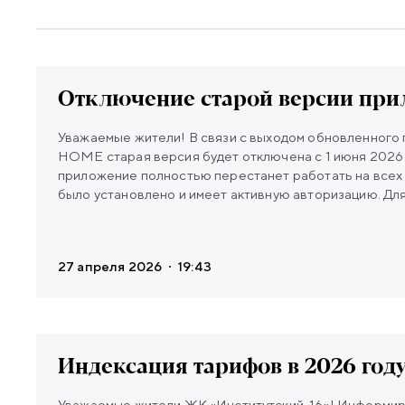
Новости
Отключение старой версии пр
Уважаемые жители! В связи с выходом обновленно
HOME старая версия будет отключена с 1 июня 2026 
приложение полностью перестанет работать на всех 
было установлено и имеет активную авторизацию. Дл
использования сервиса необходимо скачать обнов
HOME (с синей иконкой). Доступно для скачивания по ссылкам:
Play RuStore Важно: при первом входе в новое прил
27 апреля 2026
19:43
пройти регистрацию. Служба технической поддержки 
приложение: кнопка «Напишите нам» в меню - В Teleg
- По электронной почте: lhsupport@legenda-dom.ru 
разберемся и поможем вам.
Индексация тарифов в 2026 год
Уважаемые жители ЖК «Институтский, 16»! Информируем вас о том, что в