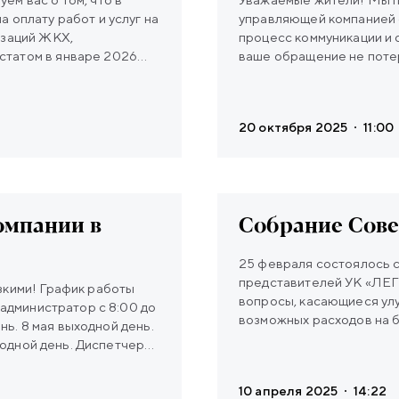
 оплату работ и услуг на
управляющей компанией 
изаций ЖКХ,
процесс коммуникации и 
статом в январе 2026
ваше обращение не потер
варя, в феврале вы
вашем личном кабинете 
 тарифов позволит
функцию «Заявки». Это п
сокими стандартами
более быстрой обработк
20 октября 2025
11:00
ивычными для жителей
заявлений вы всегда мо
1 договора управления
Написать на эл. почту in
мика Лихачева, дом 7,
кабинете в КВАДО Посет
можете обратиться в Еди
омпании в
Собрание Совет
25 февраля состоялось с
представителей УК «Л
к работы
вопросы, касающиеся ул
 администратор с 8:00 до
возможных расходов на б
ень. 8 мая выходной день.
конструкций и выбор вар
ыходной день. Диспетчер
территории ЖК. Также р
охраны дома: +7921-371-
тенниса во дворе в тепл
ействует режим «выходного
10 апреля 2025
14:22
техническому состоянию