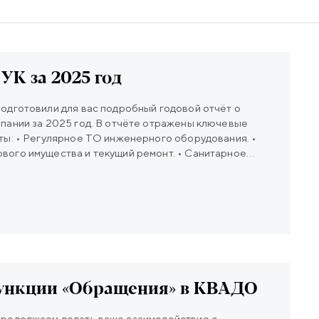
 УК за 2025 год
одготовили для вас подробный годовой отчёт о
пании за 2025 год. В отчёте отражены ключевые
ты: • Регулярное ТО инженерного оборудования. •
ого имущества и текущий ремонт. • Санитарное
пользования. • Работа охраны на объекте. • Работа
тки заявок. • Выполненные застройщиком
контролем УК. • Мероприятия и коммуникации с
сполнении управляющей организацией договора
те ознакомиться с отчётом на сайте УК – он уже
шего дома.
ункции «Обращения» в КВАДО
родолжаем делать ваше взаимодействие с