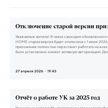
Новости
Отключение старой версии пр
Уважаемые жители! В связи с выходом обновленно
HOME старая версия будет отключена с 1 июня 2026 
приложение полностью перестанет работать на всех 
было установлено и имеет активную авторизацию. Дл
использования сервиса необходимо скачать обнов
HOME (с синей иконкой). Доступно для скачивания по
27 апреля 2026
19:43
Отчёт о работе УК за 2025 год
Уважаемые жители! Мы подготовили для вас подробн