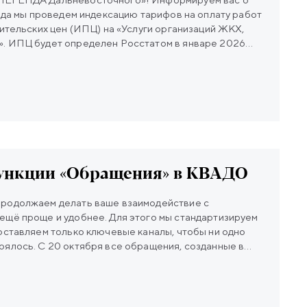
года мы проведем индексацию тарифов на оплату работ
бительских цен (ИПЦ) на «Услуги организаций ЖКХ,
. ИПЦ будет определен Росстатом в январе 2026
остраняться на расчеты с января, в феврале вы
том индексации.
ункции «Обращения» в КВАДО
ещё проще и удобнее. Для этого мы стандартизируем
оставляем только ключевые каналы, чтобы ни одно
ялось. С 20 октября все обращения, созданные в
в КВАДО, будут приниматься исключительно через
озволит оптимизировать работу специалистов для
щений. Для подачи письменных
жете воспользоваться следующими способами: