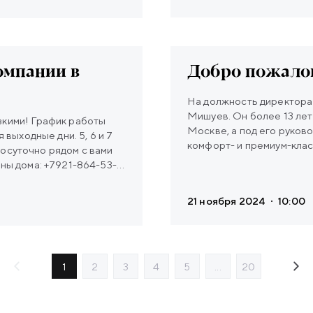
омпании в
Добро пожалов
На должность директор
Мишуев. Он более 13 ле
к работы
Москве, а под его руков
 выходные дни. 5, 6 и 7
комфорт- и премиум-клас
глосуточно рядом с вами
управляющую компанию, 
аны дома: +7921-864-53-
«Сегодня роль управляющ
твует режим «выходного
Помимо чистоты и беспе
можно только с 12:00 до
21 ноября 2024
10:00
создание той атмосферы,
на территорию ЖК.
1
2
3
4
5
...
20