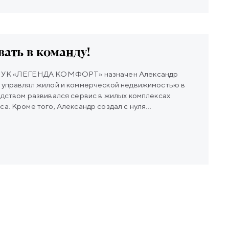
ать в команду!
а УК «ЛЕГЕНДА КОМФОРТ» назначен Александр
т управлял жилой и коммерческой недвижимостью в
одством развивался сервис в жилых комплексах
са. Кроме того, Александр создал с нуля
полностью отстроив операционные процессы.
ей компании намного шире, чем принято полагать.
ребойной работы инженерного оборудования, это
 в которой житель чувствует себя дома уже при входе