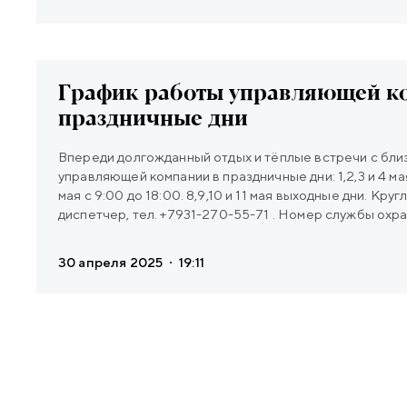
График работы управляющей к
праздничные дни
Впереди долгожданный отдых и тёплые встречи с близкими! Графи
управляющей компании в праздничные дни: 1,2,3 и 4 мая
мая с 9:00 до 18:00. 8,9,10 и 11 мая выходные дни. Кру
диспетчер, тел. +7931-270-55-71 . Номер службы охр
82 . Напоминаем, что с 1 по 4 мая и с 8 по 11 мая дейс
дня». В эти дни проводить шумные ремонтные работы 
30 апреля 2025
19:11
22:00 с перерывом на тихий час (с 13:00 до 15:00).