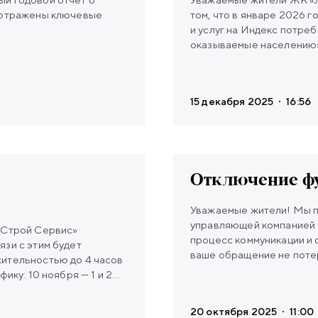
е отражены ключевые
том, что в январе 2026 
и услуг на Индекс потре
оказываемые населению»
года. Тариф будет распр
получите квитанции с уче
15 декабря 2025
16:56
Отключение ф
Уважаемые жители! Мы продолжаем делать ваше взаимодействие с
управляющей компанией 
 Строй Сервис»
процесс коммуникации и 
зи с этим будет
ваше обращение не потер
жительностью до 4 часов
вашем личном кабинете 
ику: 10 ноября — 1 и 2
функцию «Заявки». Это п
6 и 7 парадные Приносим
более быстрой обработки ваших обра
omfort
20 октября 2025
11:00
заявлений вы всегда мо