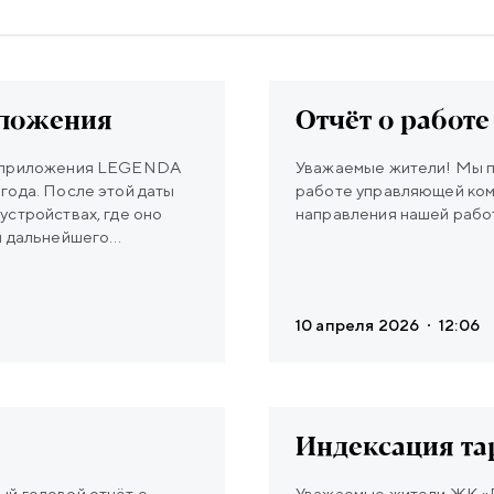
иложения
Отчёт о работе
го приложения LEGENDA
Уважаемые жители! Мы п
года. После этой даты
работе управляющей ком
устройствах, где оно
направления нашей рабо
я дальнейшего
ленную версию LEGENDA
 ссылкам:
10 апреля 2026
12:06
Индексация та
ый годовой отчёт о
Уважаемые жители ЖК «ЛЕГЕНДА 