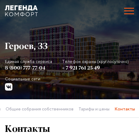
Героев, 33
Единая служба сервиса
Телефон охраны (круглосуточно)
Контактная информация объекта
8 (800) 777-77-04
+ 7 921 761 25 49
Социальные сети
ы
Общие собрания собственников
Тарифы и цены
Контакты
Контакты