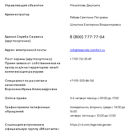
Управляющий объектом
Михайлова Джульета
Администратор
Рябова Светлана Петровна
Шмагина Екатерина Владимировна
Единая Служба Сервиса
8 (800) 777-77-04
(круглосуточно)
Адрес электронной почты
info@legenda-comfort.ru
Пост охраны (круглосуточно)
+ 7 921 761 25 49
Прием заявок от собственников на
пропуск а/м на территорию smart-
комплекса для разгрузки
Специалист по расчетам и
+7-931-335-86-54
начислениям
Воронина Ирина Александровна
Online-приём
3-й четверг месяца с 09.00 до 17.00
График приема телефонных
понедельник, вторник, среда с 14.00 до
обращений:
16.00
четверг, пятница с 10.00 до 12.00
Ссылка для вступления в
https://vk.com/legenda.geroev
официальную группу «ВКонтакте»: