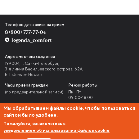
Контактная информация
Телефон для записи на прием
8 (800) 777-77-04
legenda_comfort
Адрес местонахождения
199004, г. Санкт-Петербург,
3-я линия Васильевского острова, 62А,
БЦ «Jensen House»
Часы приема граждан
Режим работы
(по предварительной записи)
Пн—Пт
09:00–18:00
Мы обрабатываем файлы cookie, чтобы пользоваться
Политика приватности
Информация об охране труда
сайтом было удобнее.
Пожалуйста, ознакомьтесь с
© ООО «УК «ЛЕГЕНДА КОМФОРТ»
уведомлением об использовании файлов cookie
Юридическая информация